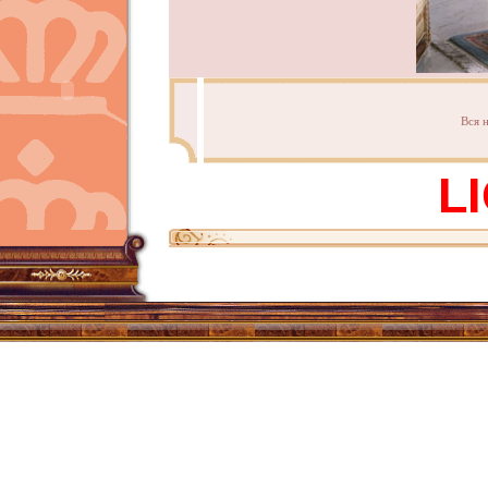
Вся 
L